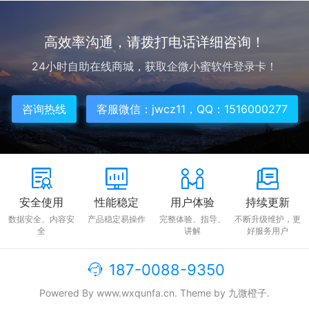
高效率沟通，请拨打电话详细咨询！
24小时自助在线商城，获取企微小蜜软件登录卡！
咨询热线
客服微信：jwcz11，QQ：1516000277
安全使用
性能稳定
用户体验
持续更新
数据安全、内容安
产品稳定易操作
完整体验、指导、
不断升级维护，更
全
讲解
好服务用户
187-0088-9350
Powered By www.wxqunfa.cn. Theme by
九微橙子
.